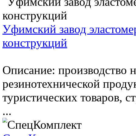
Уфим­ский за­вод эла­сто­мер­
кон­струк­ций
Описание: производство 
резинотехнической проду
туристических товаров, с
...