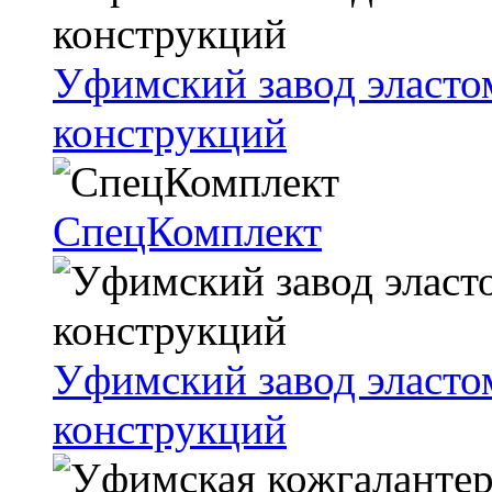
Уфим­ский за­вод эла­сто­м
кон­струк­ций
СпецКомплект
Уфимский завод эласто
конструкций