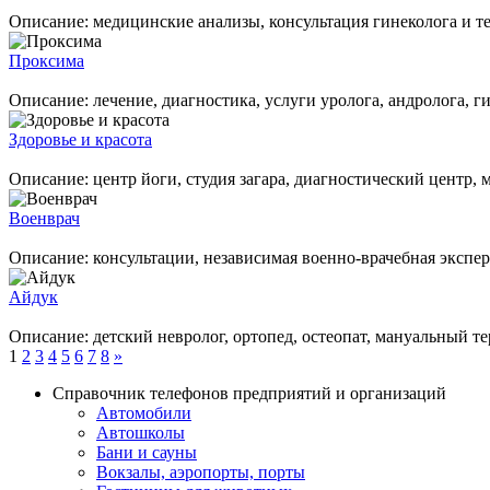
Описание: медицинские анализы, консультация гинеколо
Проксима
Описание: лечение, диагностика, услуги уролога, андр
Здоровье и красота
Описание: центр йоги, студия загара, диагностический ц
Военврач
Описание: консультации, независимая военно-врачебна
Айдук
Описание: детский невролог, ортопед, остеопат, мануальный т
1
2
3
4
5
6
7
8
»
Справочник телефонов предприятий и организаций
Автомобили
Автошколы
Бани и сауны
Вокзалы, аэропорты, порты