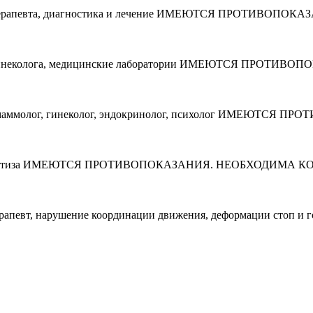
га и терапевта, диагностика и лечение ИМЕЮТСЯ ПРОТИВО
олога, гинеколога, медицинские лаборатории ИМЕЮТСЯ ПРО
ентр, маммолог, гинеколог, эндокринолог, психолог ИМЕЮТС
я экспертиза ИМЕЮТСЯ ПРОТИВОПОКАЗАНИЯ. НЕОБХОДИМА КО
ерапевт, нарушение координации движения, деформации стоп и го